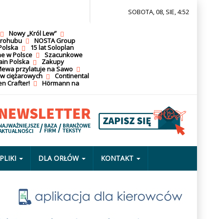
SOBOTA, 08, SIE, 4:52
Nowy „Król Lew”
krohubu
NOSTA Group
Polska
15 lat Soloplan
ne w Polsce
Szacunkowe
ain Polska
Zakupy
ewa przylatuje na Sawo
ów ciężarowych
Continental
n Crafter!
Hörmann na
PLIKI
DLA ORŁÓW
KONTAKT