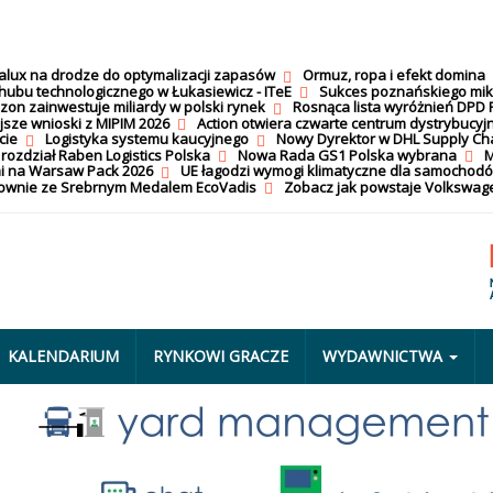
calux na drodze do optymalizacji zapasów
Ormuz, ropa i efekt domina
hubu technologicznego w Łukasiewicz - ITeE
Sukces poznańskiego mi
on zainwestuje miliardy w polski rynek
Rosnąca lista wyróżnień DPD 
jsze wnioski z MIPIM 2026
Action otwiera czwarte centrum dystrybucyj
cie
Logistyka systemu kaucyjnego
Nowy Dyrektor w DHL Supply Ch
 rozdział Raben Logistics Polska
Nowa Rada GS1 Polska wybrana
M
i na Warsaw Pack 2026
UE łagodzi wymogi klimatyczne dla samochod
nownie ze Srebrnym Medalem EcoVadis
Zobacz jak powstaje Volkswage
KALENDARIUM
RYNKOWI GRACZE
WYDAWNICTWA