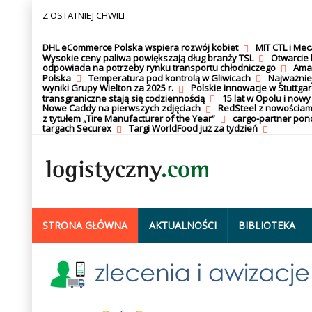
Z OSTATNIEJ CHWILI
DHL eCommerce Polska wspiera rozwój kobiet
MIT CTL i Me
Wysokie ceny paliwa powiększają dług branży TSL
Otwarcie 
odpowiada na potrzeby rynku transportu chłodniczego
Amaz
Polska
Temperatura pod kontrolą w Gliwicach
Najważnie
wyniki Grupy Wielton za 2025 r.
Polskie innowacje w Stuttgar
transgraniczne stają się codziennością
15 lat w Opolu i nowy
Nowe Caddy na pierwszych zdjęciach
RedSteel z nowościam
z tytułem „Tire Manufacturer of the Year”
cargo-partner po
targach Securex
Targi WorldFood już za tydzień
STRONA GŁÓWNA
AKTUALNOŚCI
BIBLIOTEKA