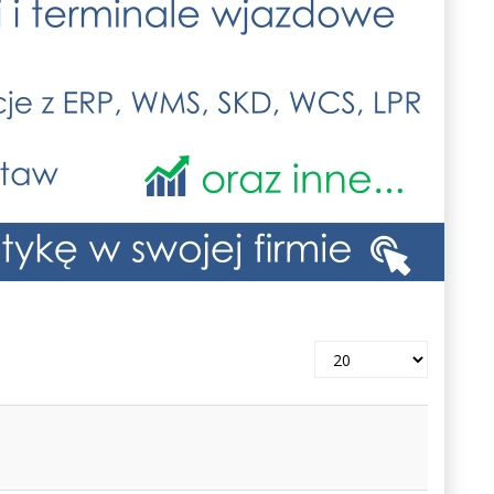
Pokaż
#