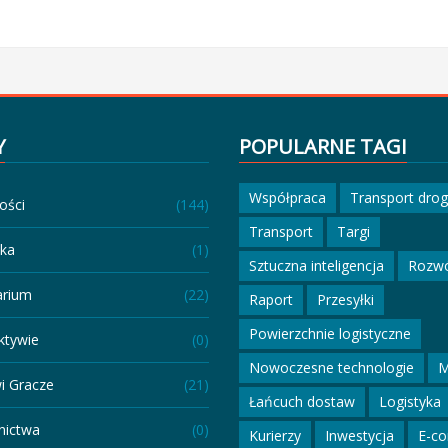
Y
POPULARNE TAGI
Współpraca
Transport dro
ości
(144)
Transport
Targi
eka
(1)
Sztuczna inteligencja
Rozw
arium
(22)
Raport
Przesyłki
Powierzchnie logistyczne
ktywie
(0)
Nowoczesne technologie
M
i Gracze
(21)
Łańcuch dostaw
Logistyka
ictwa
(0)
Kurierzy
Inwestycja
E-c