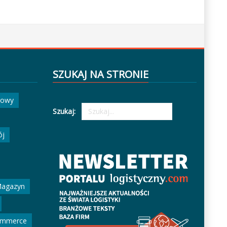
SZUKAJ NA STRONIE
gowy
Szukaj:
ój
agazyn
ommerce