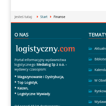
Jesteś tutaj:
Start
Finanse
O NAS
TEMAT
Aktualn
Bibliot
Portal informacyjny wydawnictwa
logistycznego
Medialog Sp z o.o. -
wydawcy czasopism:
Kalend
* Magazynowanie i Dystrybucja,
W Obie
* Top Logistyk
,
* Kaizen,
Rynkow
* Logistyczne Wywiady
.
Wydawn