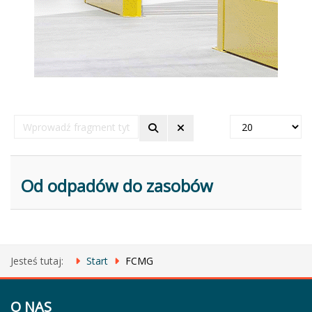
Wprowadź
Pokaż
fragment
#
tytułu
Od odpadów do zasobów
Jesteś tutaj:
Start
FCMG
O NAS