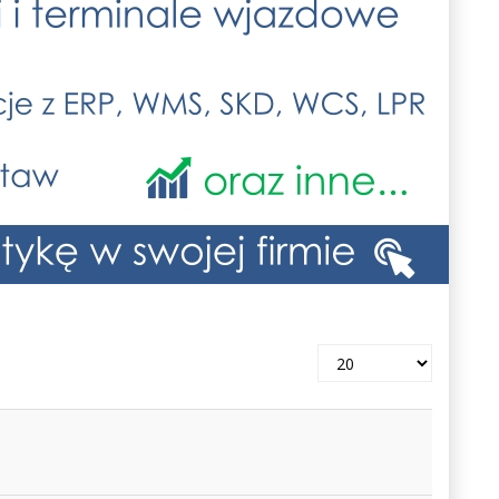
Pokaż
#