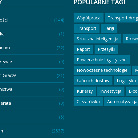
Y
POPULARNE TAGI
Współpraca
Transport dro
ości
(144)
Transport
Targi
eka
(1)
Sztuczna inteligencja
Rozw
arium
(22)
Raport
Przesyłki
Powierzchnie logistyczne
ktywie
(0)
Nowoczesne technologie
M
i Gracze
(21)
Łańcuch dostaw
Logistyka
ictwa
(0)
Kurierzy
Inwestycja
E-c
Ciężarówka
Automatyzacja
erata
(0)
(5)
um
(2537)