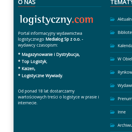
O NAS
TEMAT
Aktualn
Bibliot
Portal informacyjny wydawnictwa
logistycznego
Medialog Sp z o.o. -
wydawcy czasopism:
Kalend
* Magazynowanie i Dystrybucja,
W Obie
* Top Logistyk
,
* Kaizen,
Rynkow
* Logistyczne Wywiady
.
Wydawn
Od ponad 18 lat dostarczamy
wartościowych treści o logistyce w prasie i
Prenum
internecie.
Inne
Archiw