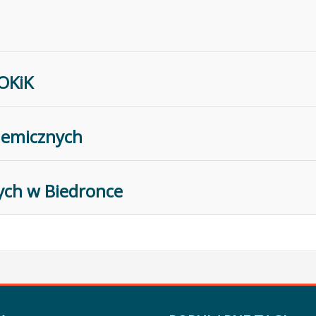
OKiK
chemicznych
ych w Biedronce