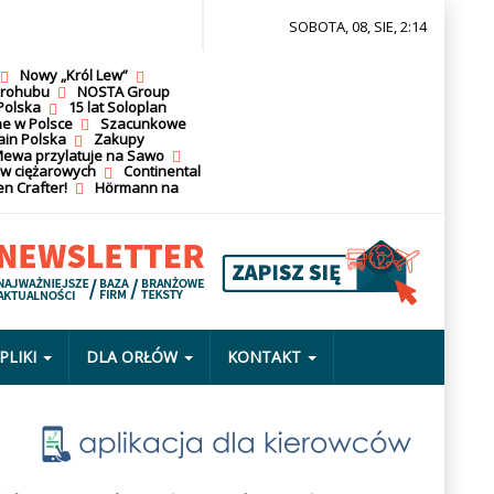
SOBOTA, 08, SIE, 2:14
Nowy „Król Lew”
krohubu
NOSTA Group
Polska
15 lat Soloplan
ne w Polsce
Szacunkowe
ain Polska
Zakupy
ewa przylatuje na Sawo
ów ciężarowych
Continental
n Crafter!
Hörmann na
PLIKI
DLA ORŁÓW
KONTAKT