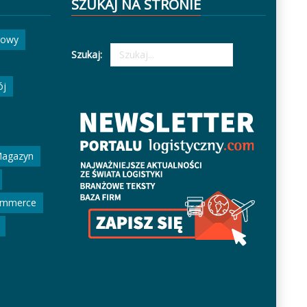
SZUKAJ NA STRONIE
gowy
Szukaj:
ój
agazyn
ommerce