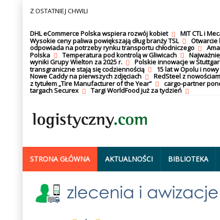
Z OSTATNIEJ CHWILI
DHL eCommerce Polska wspiera rozwój kobiet
MIT CTL i Me
Wysokie ceny paliwa powiększają dług branży TSL
Otwarcie 
odpowiada na potrzeby rynku transportu chłodniczego
Amaz
Polska
Temperatura pod kontrolą w Gliwicach
Najważnie
wyniki Grupy Wielton za 2025 r.
Polskie innowacje w Stuttgar
transgraniczne stają się codziennością
15 lat w Opolu i nowy
Nowe Caddy na pierwszych zdjęciach
RedSteel z nowościam
z tytułem „Tire Manufacturer of the Year”
cargo-partner po
targach Securex
Targi WorldFood już za tydzień
STRONA GŁÓWNA
AKTUALNOŚCI
BIBLIOTEKA