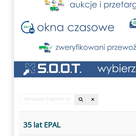
Wprowadź
fragment
tytułu
35 lat EPAL