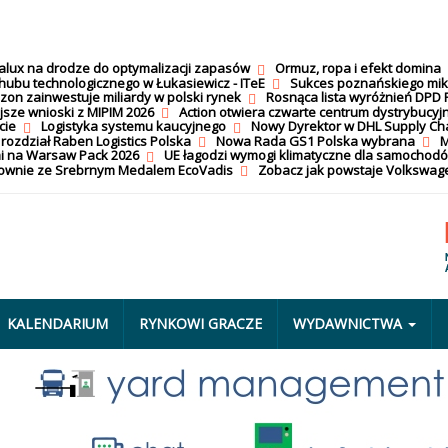
calux na drodze do optymalizacji zapasów
Ormuz, ropa i efekt domina
hubu technologicznego w Łukasiewicz - ITeE
Sukces poznańskiego mi
on zainwestuje miliardy w polski rynek
Rosnąca lista wyróżnień DPD 
jsze wnioski z MIPIM 2026
Action otwiera czwarte centrum dystrybucyj
cie
Logistyka systemu kaucyjnego
Nowy Dyrektor w DHL Supply Ch
 rozdział Raben Logistics Polska
Nowa Rada GS1 Polska wybrana
M
i na Warsaw Pack 2026
UE łagodzi wymogi klimatyczne dla samochod
nownie ze Srebrnym Medalem EcoVadis
Zobacz jak powstaje Volkswage
KALENDARIUM
RYNKOWI GRACZE
WYDAWNICTWA