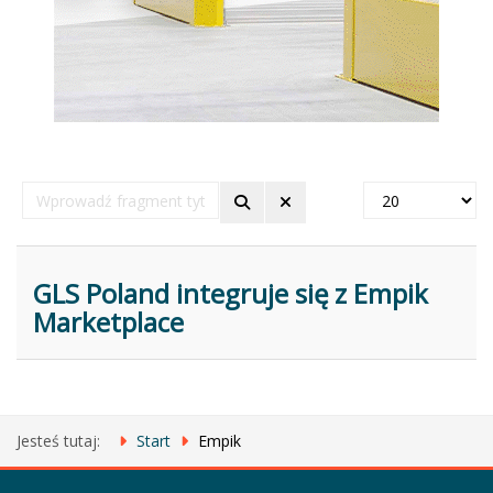
Wprowadź
Pokaż
fragment
#
tytułu
GLS Poland integruje się z Empik
Marketplace
Jesteś tutaj:
Start
Empik