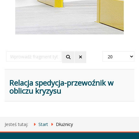
Wprowadź
Pokaż
fragment
#
tytułu
Relacja spedycja-przewoźnik w
obliczu kryzysu
Jesteś tutaj:
Start
Dłużnicy