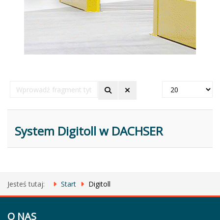
Wprowadź
Pokaż
fragment
#
tytułu
System Digitoll w DACHSER
Jesteś tutaj:
Start
Digitoll
O NAS