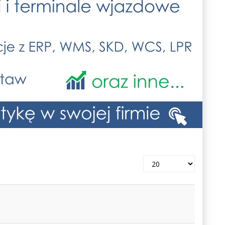
Pokaż
#