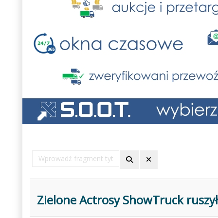
Wprowadź
fragment
tytułu
Zielone Actrosy ShowTruck ruszył