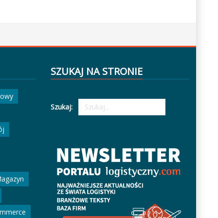
SZUKAJ NA STRONIE
gowy
Szukaj:
ój
agazyn
ommerce