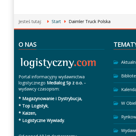
Jesteś tutaj:
Start
Daimler Truck Polska
O NAS
TEMAT
Aktualn
Bibliot
Portal informacyjny wydawnictwa
logistycznego
Medialog Sp z o.o. -
wydawcy czasopism:
Kalend
* Magazynowanie i Dystrybucja,
W Obie
* Top Logistyk
,
* Kaizen,
Rynkow
* Logistyczne Wywiady
.
Wydawn