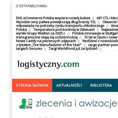
Z OSTATNIEJ CHWILI
DHL eCommerce Polska wspiera rozwój kobiet
MIT CTL i Me
Wysokie ceny paliwa powiększają dług branży TSL
Otwarcie 
odpowiada na potrzeby rynku transportu chłodniczego
Amaz
Polska
Temperatura pod kontrolą w Gliwicach
Najważnie
wyniki Grupy Wielton za 2025 r.
Polskie innowacje w Stuttgar
transgraniczne stają się codziennością
15 lat w Opolu i nowy
Nowe Caddy na pierwszych zdjęciach
RedSteel z nowościam
z tytułem „Tire Manufacturer of the Year”
cargo-partner po
targach Securex
Targi WorldFood już za tydzień
STRONA GŁÓWNA
AKTUALNOŚCI
BIBLIOTEKA