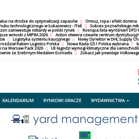
calux na drodze do optymalizacji zapasów
Ormuz, ropa i efekt domina
hubu technologicznego w Łukasiewicz - ITeE
Sukces poznańskiego mi
on zainwestuje miliardy w polski rynek
Rosnąca lista wyróżnień DPD 
jsze wnioski z MIPIM 2026
Action otwiera czwarte centrum dystrybucyj
cie
Logistyka systemu kaucyjnego
Nowy Dyrektor w DHL Supply Ch
 rozdział Raben Logistics Polska
Nowa Rada GS1 Polska wybrana
M
i na Warsaw Pack 2026
UE łagodzi wymogi klimatyczne dla samochod
nownie ze Srebrnym Medalem EcoVadis
Zobacz jak powstaje Volkswage
KALENDARIUM
RYNKOWI GRACZE
WYDAWNICTWA