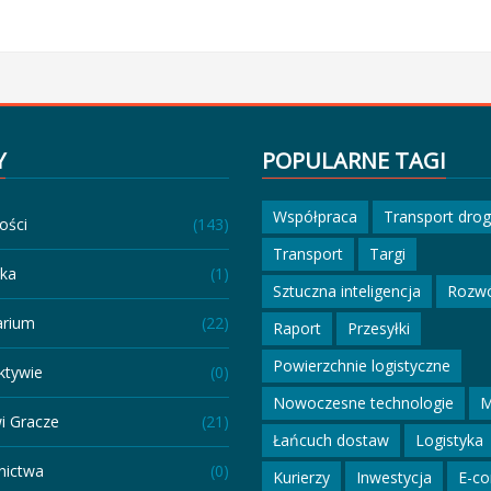
Y
POPULARNE TAGI
Współpraca
Transport dro
ości
(143)
Transport
Targi
eka
(1)
Sztuczna inteligencja
Rozw
arium
(22)
Raport
Przesyłki
Powierzchnie logistyczne
ktywie
(0)
Nowoczesne technologie
M
i Gracze
(21)
Łańcuch dostaw
Logistyka
ictwa
(0)
Kurierzy
Inwestycja
E-c