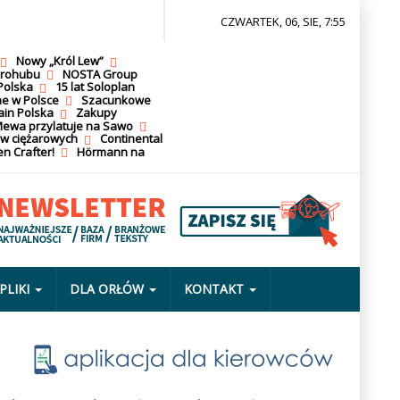
CZWARTEK, 06, SIE, 7:55
Nowy „Król Lew”
krohubu
NOSTA Group
Polska
15 lat Soloplan
ne w Polsce
Szacunkowe
ain Polska
Zakupy
ewa przylatuje na Sawo
ów ciężarowych
Continental
n Crafter!
Hörmann na
PLIKI
DLA ORŁÓW
KONTAKT