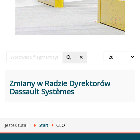
Wprowadź
Pokaż
fragment
#
tytułu
Zmiany w Radzie Dyrektorów
Dassault Systèmes
Jesteś tutaj:
Start
CEO