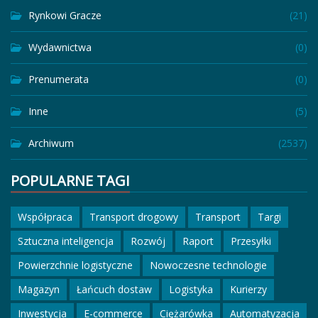
Rynkowi Gracze
(21)
Wydawnictwa
(0)
Prenumerata
(0)
Inne
(5)
Archiwum
(2537)
POPULARNE TAGI
Współpraca
Transport drogowy
Transport
Targi
Sztuczna inteligencja
Rozwój
Raport
Przesyłki
Powierzchnie logistyczne
Nowoczesne technologie
Magazyn
Łańcuch dostaw
Logistyka
Kurierzy
Inwestycja
E-commerce
Ciężarówka
Automatyzacja