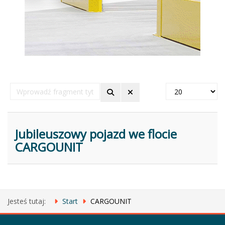
Wprowadź
Pokaż
fragment
#
tytułu
Jubileuszowy pojazd we flocie
CARGOUNIT
Jesteś tutaj:
Start
CARGOUNIT