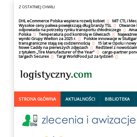
Z OSTATNIEJ CHWILI
DHL eCommerce Polska wspiera rozwój kobiet
MIT CTL i Me
Wysokie ceny paliwa powiększają dług branży TSL
Otwarcie 
odpowiada na potrzeby rynku transportu chłodniczego
Amaz
Polska
Temperatura pod kontrolą w Gliwicach
Najważnie
wyniki Grupy Wielton za 2025 r.
Polskie innowacje w Stuttgar
transgraniczne stają się codziennością
15 lat w Opolu i nowy
Nowe Caddy na pierwszych zdjęciach
RedSteel z nowościam
z tytułem „Tire Manufacturer of the Year”
cargo-partner po
targach Securex
Targi WorldFood już za tydzień
STRONA GŁÓWNA
AKTUALNOŚCI
BIBLIOTEKA