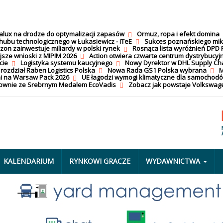
calux na drodze do optymalizacji zapasów
Ormuz, ropa i efekt domina
hubu technologicznego w Łukasiewicz - ITeE
Sukces poznańskiego mi
on zainwestuje miliardy w polski rynek
Rosnąca lista wyróżnień DPD 
jsze wnioski z MIPIM 2026
Action otwiera czwarte centrum dystrybucyj
cie
Logistyka systemu kaucyjnego
Nowy Dyrektor w DHL Supply Ch
 rozdział Raben Logistics Polska
Nowa Rada GS1 Polska wybrana
M
i na Warsaw Pack 2026
UE łagodzi wymogi klimatyczne dla samochod
nownie ze Srebrnym Medalem EcoVadis
Zobacz jak powstaje Volkswage
KALENDARIUM
RYNKOWI GRACZE
WYDAWNICTWA