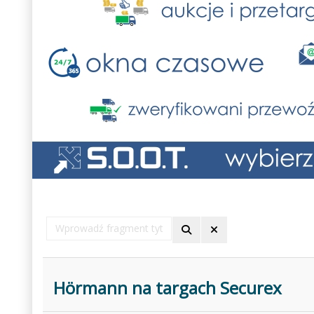
Wprowadź
fragment
tytułu
Hörmann na targach Securex