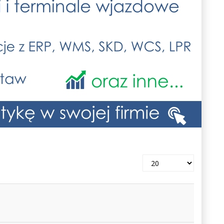
Pokaż
#