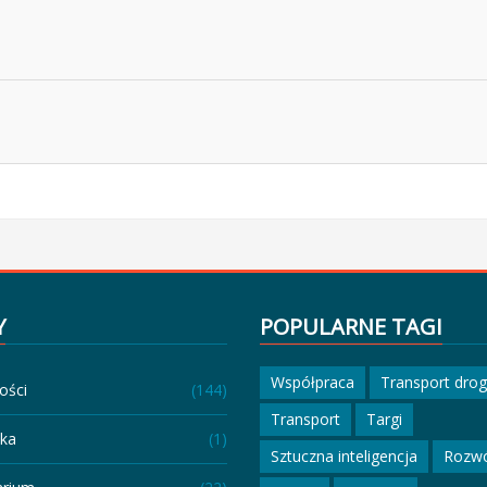
Y
POPULARNE TAGI
Współpraca
Transport dro
ości
(144)
Transport
Targi
eka
(1)
Sztuczna inteligencja
Rozw