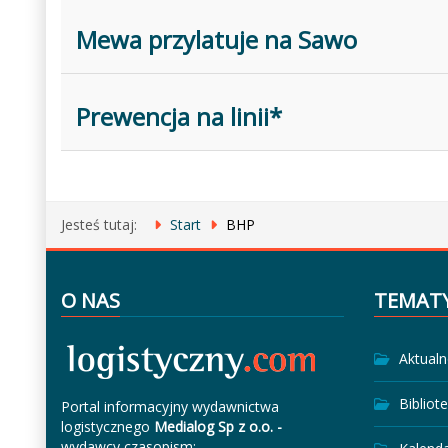
Mewa przylatuje na Sawo
Prewencja na linii*
Jesteś tutaj:
Start
BHP
O NAS
TEMAT
Aktualn
Bibliot
Portal informacyjny wydawnictwa
logistycznego
Medialog Sp z o.o. -
wydawcy czasopism: