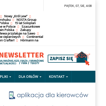
PIĄTEK, 07, SIE, 4:08
Nowy „Król Lew”
krohubu
NOSTA Group
Polska
15 lat Soloplan
ne w Polsce
Szacunkowe
ain Polska
Zakupy
ewa przylatuje na Sawo
ów ciężarowych
Continental
n Crafter!
Hörmann na
PLIKI
DLA ORŁÓW
KONTAKT