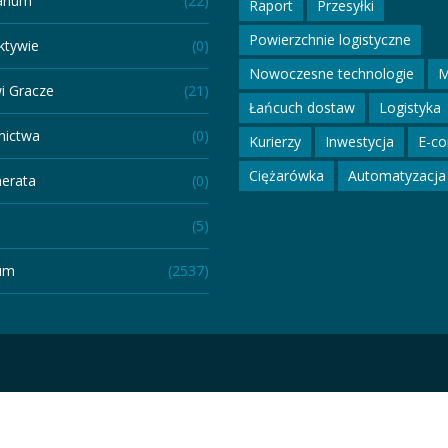
arium
(22)
Raport
Przesyłki
Powierzchnie logistyczne
ktywie
(0)
Nowoczesne technologie
M
i Gracze
(21)
Łańcuch dostaw
Logistyka
ictwa
(0)
Kurierzy
Inwestycja
E-c
Ciężarówka
Automatyzacja
erata
(0)
(5)
um
(2537)