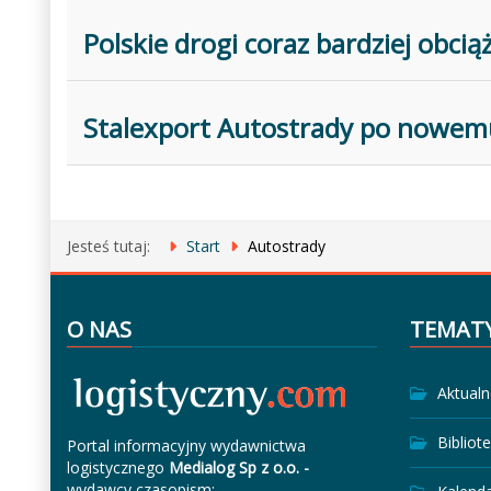
Polskie drogi coraz bardziej obcią
Stalexport Autostrady po nowem
Jesteś tutaj:
Start
Autostrady
O NAS
TEMAT
Aktualn
Bibliot
Portal informacyjny wydawnictwa
logistycznego
Medialog Sp z o.o. -
wydawcy czasopism: