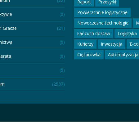
arium
(22)
Raport
Przesyłki
Powierzchnie logistyczne
ktywie
(0)
Nowoczesne technologie
M
i Gracze
(21)
Łańcuch dostaw
Logistyka
ictwa
(0)
Kurierzy
Inwestycja
E-c
Ciężarówka
Automatyzacja
erata
(0)
(5)
um
(2537)