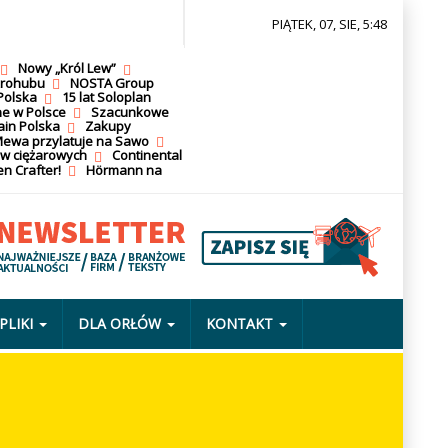
PIĄTEK, 07, SIE, 5:48
Nowy „Król Lew”
krohubu
NOSTA Group
Polska
15 lat Soloplan
ne w Polsce
Szacunkowe
ain Polska
Zakupy
ewa przylatuje na Sawo
ów ciężarowych
Continental
n Crafter!
Hörmann na
PLIKI
DLA ORŁÓW
KONTAKT