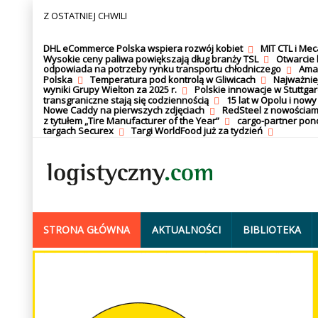
Z OSTATNIEJ CHWILI
DHL eCommerce Polska wspiera rozwój kobiet
MIT CTL i Me
Wysokie ceny paliwa powiększają dług branży TSL
Otwarcie 
odpowiada na potrzeby rynku transportu chłodniczego
Amaz
Polska
Temperatura pod kontrolą w Gliwicach
Najważnie
wyniki Grupy Wielton za 2025 r.
Polskie innowacje w Stuttgar
transgraniczne stają się codziennością
15 lat w Opolu i nowy
Nowe Caddy na pierwszych zdjęciach
RedSteel z nowościam
z tytułem „Tire Manufacturer of the Year”
cargo-partner po
targach Securex
Targi WorldFood już za tydzień
STRONA GŁÓWNA
AKTUALNOŚCI
BIBLIOTEKA