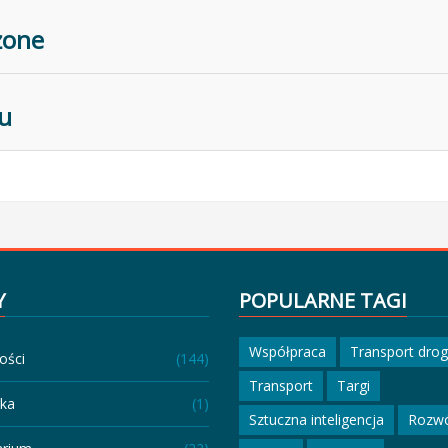
żone
u
Y
POPULARNE TAGI
Współpraca
Transport dro
ości
(144)
Transport
Targi
eka
(1)
Sztuczna inteligencja
Rozw