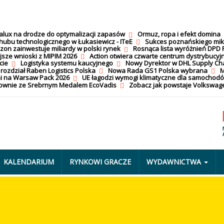
calux na drodze do optymalizacji zapasów
Ormuz, ropa i efekt domina
hubu technologicznego w Łukasiewicz - ITeE
Sukces poznańskiego mi
on zainwestuje miliardy w polski rynek
Rosnąca lista wyróżnień DPD 
jsze wnioski z MIPIM 2026
Action otwiera czwarte centrum dystrybucyj
cie
Logistyka systemu kaucyjnego
Nowy Dyrektor w DHL Supply Ch
 rozdział Raben Logistics Polska
Nowa Rada GS1 Polska wybrana
M
i na Warsaw Pack 2026
UE łagodzi wymogi klimatyczne dla samochod
nownie ze Srebrnym Medalem EcoVadis
Zobacz jak powstaje Volkswage
KALENDARIUM
RYNKOWI GRACZE
WYDAWNICTWA