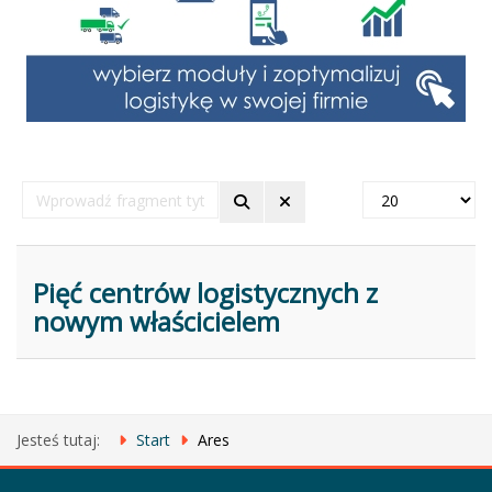
Wprowadź
Pokaż
fragment
#
tytułu
Pięć centrów logistycznych z
nowym właścicielem
Jesteś tutaj:
Start
Ares