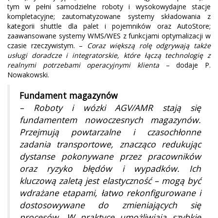
tym w pełni samodzielne roboty i wysokowydajne stacje
kompletacyjne; zautomatyzowane systemy składowania z
kategorii shuttle dla palet i pojemników oraz AutoStore;
zaawansowane systemy WMS/WES z funkcjami optymalizacji w
czasie rzeczywistym. –
Coraz większą rolę odgrywają także
usługi doradcze i integratorskie, które łączą technologię z
realnymi potrzebami operacyjnymi klienta
– dodaje P.
Nowakowski.
Fundament magazynów
– Roboty i wózki AGV/AMR stają się
fundamentem nowoczesnych magazynów.
Przejmują powtarzalne i czasochłonne
zadania transportowe, znacząco redukując
dystanse pokonywane przez pracowników
oraz ryzyko błędów i wypadków. Ich
kluczową zaletą jest elastyczność – mogą być
wdrażane etapami, łatwo rekonfigurowane i
dostosowywane do zmieniających się
procesów. W praktyce umożliwiają szybkie