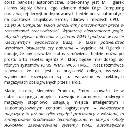
coraz bar-dziej autonomiczne, przekonany jest M. Figlarek
(Hardis Supply Chain). Jego zdaniem dzięki Edge Computing
coraz więcej decyzji podejmowanych będzie przez automatykę
na podstawie czujników, kamer, lidarów i mocnych CPU. –
Dzięki AI Computer Vision umożliwimy pracownikom pracę w
rozszerzonej rzeczywistości. Wystarczą elektroniczne gogle,
aby odczytywać polecenia z systemu WMS i podążać w czasie
rzeczywistym wyznaczoną trasą, a także potwierdzać
wzrokiem lokalizację czy pobranie
– wyjaśnia M. Figlarek i
dodaje, że aby sprawdzić status zamówienia, będzie można po
prostu o to zapytać agenta AI, który będzie miał dostęp do
różnych systemów (OMS, WMS, WCS, TMS…). Nasz rozmówca
zapewnia, że nie jest to przyszłość odległa, wszystkie
wymienione rozwiązania są już wdrażane w niektórych
magazynach obsługiwanych przez Hardis.
Maciej Latecki, Menedżer Produktu, Emtor, zauważa, że w
dobie rosnącego popytu i rozwoju e-commerce, tradycyjne
magazyny stopniowo ustępują miejsca inteligentnym i
zautomatyzowanym centrom logistycznym. –
Nowoczesne
magazyny to już nie tylko regały i pracownicy z wózkami, to
zintegrowane środowisko technologiczne, w którym roboty
AGV/AMR, zaawansowane systemy WMS, automatyczne