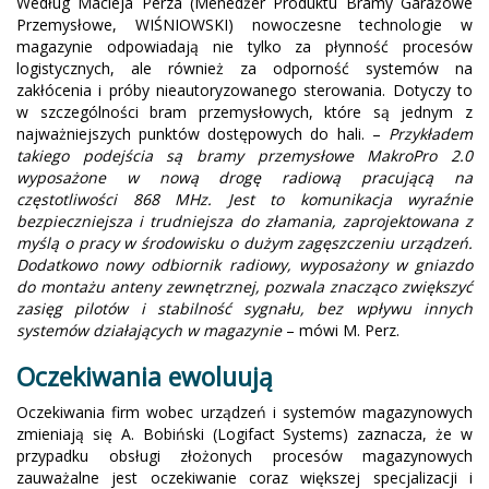
Według Macieja Perza (Menedżer Produktu Bramy Garażowe
Przemysłowe, WIŚNIOWSKI) nowoczesne technologie w
magazynie odpowiadają nie tylko za płynność procesów
logistycznych, ale również za odporność systemów na
zakłócenia i próby nieautoryzowanego sterowania. Dotyczy to
w szczególności bram przemysłowych, które są jednym z
najważniejszych punktów dostępowych do hali. –
Przykładem
takiego podejścia są bramy przemysłowe MakroPro 2.0
wyposażone w nową drogę radiową pracującą na
częstotliwości 868 MHz. Jest to komunikacja wyraźnie
bezpieczniejsza i trudniejsza do złamania, zaprojektowana z
myślą o pracy w środowisku o dużym zagęszczeniu urządzeń.
Dodatkowo nowy odbiornik radiowy, wyposażony w gniazdo
do montażu anteny zewnętrznej, pozwala znacząco zwiększyć
zasięg pilotów i stabilność sygnału, bez wpływu innych
systemów działających w magazynie
– mówi M. Perz.
Oczekiwania ewoluują
Oczekiwania firm wobec urządzeń i systemów magazynowych
zmieniają się A. Bobiński (Logifact Systems) zaznacza, że w
przypadku obsługi złożonych procesów magazynowych
zauważalne jest oczekiwanie coraz większej specjalizacji i