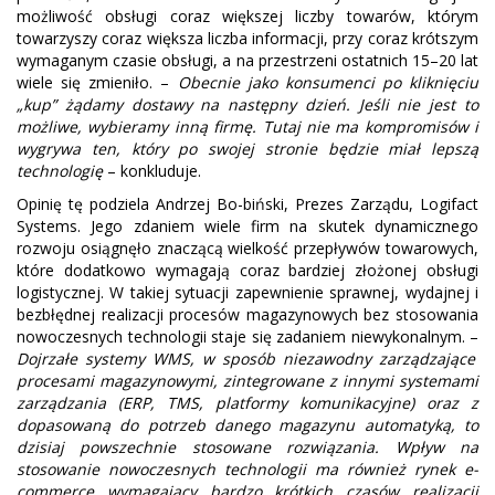
możliwość obsługi coraz większej liczby towarów, którym
towarzyszy coraz większa liczba informacji, przy coraz krótszym
wymaganym czasie obsługi, a na przestrzeni ostatnich 15–20 lat
wiele się zmieniło. –
Obecnie jako konsumenci po kliknięciu
„kup” żądamy dostawy na następny dzień. Jeśli nie jest to
możliwe, wybieramy inną firmę. Tutaj nie ma kompromisów i
wygrywa ten, który po swojej stronie będzie miał lepszą
technologię
– konkluduje.
Opinię tę podziela Andrzej Bo-biński, Prezes Zarządu, Logifact
Systems. Jego zdaniem wiele firm na skutek dynamicznego
rozwoju osiągnęło znaczącą wielkość przepływów towarowych,
które dodatkowo wymagają coraz bardziej złożonej obsługi
logistycznej. W takiej sytuacji zapewnienie sprawnej, wydajnej i
bezbłędnej realizacji procesów magazynowych bez stosowania
nowoczesnych technologii staje się zadaniem niewykonalnym. –
Dojrzałe systemy WMS, w sposób niezawodny zarządzające
procesami magazynowymi, zintegrowane z innymi systemami
zarządzania (ERP, TMS, platformy komunikacyjne) oraz z
dopasowaną do potrzeb danego magazynu automatyką, to
dzisiaj powszechnie stosowane rozwiązania. Wpływ na
stosowanie nowoczesnych technologii ma również rynek e-
commerce wymagający bardzo krótkich czasów realizacji