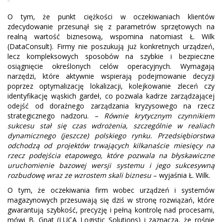
O tym, że punkt ciężkości w oczekiwaniach klientów
zdecydowanie przesunął się z parametrów sprzętowych na
realną wartość biznesową, wspomina natomiast Ł. Wilk
(DataConsult). Firmy nie poszukują już konkretnych urządzeń,
lecz kompleksowych sposobów na szybkie i bezpieczne
osiągnięcie określonych celów operacyjnych. Wymagają
narzędzi, które aktywnie wspierają podejmowanie decyzji
poprzez optymalizację lokalizacji, kolejkowanie zleceń czy
identyfikację wąskich gardeł, co pozwala kadrze zarządzającej
odejść od doraźnego zarządzania kryzysowego na rzecz
strategicznego nadzoru. –
Równie krytycznym czynnikiem
sukcesu stał się czas wdrożenia, szczególnie w realiach
dynamicznego (jeszcze) polskiego rynku. Przedsiębiorstwa
odchodzą od projektów trwających kilkanaście miesięcy na
rzecz podejścia etapowego, które pozwala na błyskawiczne
uruchomienie bazowej wersji systemu i jego sukcesywną
rozbudowę wraz ze wzrostem skali biznesu
– wyjaśnia Ł. Wilk.
O tym, że oczekiwania firm wobec urządzeń i systemów
magazynowych przesuwają się dziś w stronę rozwiązań, które
gwarantują szybkość, precyzję i pełną kontrolę nad procesami,
mówi B. Gnat (LUCA Logistic Solutions) i zaznacza, że rośnie