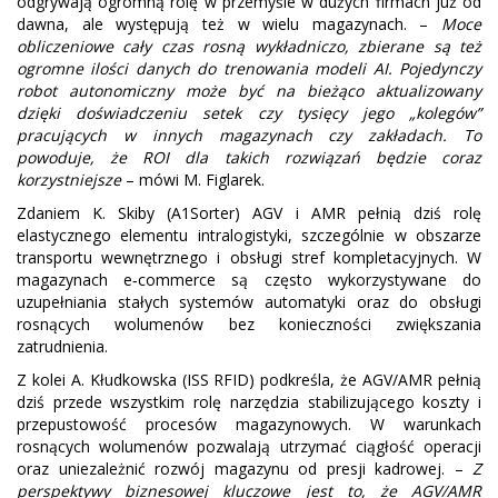
odgrywają ogromną rolę w przemyśle w dużych firmach już od
dawna, ale występują też w wielu magazynach. –
Moce
obliczeniowe cały czas rosną wykładniczo, zbierane są też
ogromne ilości danych do trenowania modeli AI. Pojedynczy
robot autonomiczny może być na bieżąco aktualizowany
dzięki doświadczeniu setek czy tysięcy jego „kolegów”
pracujących w innych magazynach czy zakładach. To
powoduje, że ROI dla takich rozwiązań będzie coraz
korzystniejsze
– mówi M. Figlarek.
Zdaniem K. Skiby (A1Sorter) AGV i AMR pełnią dziś rolę
elastycznego elementu intralogistyki, szczególnie w obszarze
transportu wewnętrznego i obsługi stref kompletacyjnych. W
magazynach e‑commerce są często wykorzystywane do
uzupełniania stałych systemów automatyki oraz do obsługi
rosnących wolumenów bez konieczności zwiększania
zatrudnienia.
Z kolei A. Kłudkowska (ISS RFID) podkreśla, że AGV/AMR pełnią
dziś przede wszystkim rolę narzędzia stabilizującego koszty i
przepustowość procesów magazynowych. W warunkach
rosnących wolumenów pozwalają utrzymać ciągłość operacji
oraz uniezależnić rozwój magazynu od presji kadrowej. –
Z
perspektywy biznesowej kluczowe jest to, że AGV/AMR