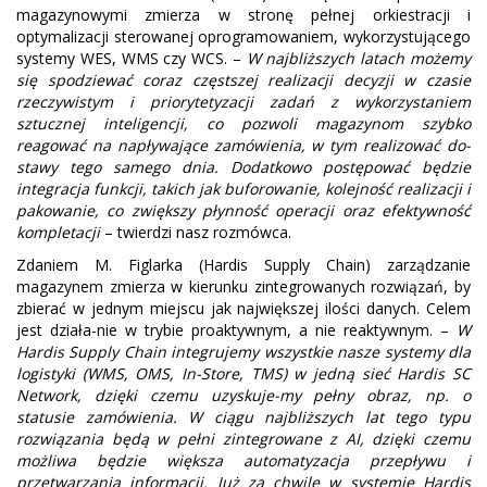
magazynowymi zmierza w stronę pełnej orkiestracji i
optymalizacji sterowanej oprogramowaniem, wykorzystującego
systemy WES, WMS czy WCS. –
W najbliższych latach możemy
się spodziewać coraz częstszej realizacji decyzji w czasie
rzeczywistym i priorytetyzacji zadań z wykorzystaniem
sztucznej inteligencji, co pozwoli magazynom szybko
reagować na napływające zamówienia, w tym realizować do-
stawy tego samego dnia. Dodatkowo postępować będzie
integracja funkcji, takich jak buforowanie, kolejność realizacji i
pakowanie, co zwiększy płynność operacji oraz efektywność
kompletacji
– twierdzi nasz rozmówca.
Zdaniem M. Figlarka (Hardis Supply Chain) zarządzanie
magazynem zmierza w kierunku zintegrowanych rozwiązań, by
zbierać w jednym miejscu jak największej ilości danych. Celem
jest działa-nie w trybie proaktywnym, a nie reaktywnym. –
W
Hardis Supply Chain integrujemy wszystkie nasze systemy dla
logistyki (WMS, OMS, In-Store, TMS) w jedną sieć Hardis SC
Network, dzięki czemu uzyskuje-my pełny obraz, np. o
statusie zamówienia. W ciągu najbliższych lat tego typu
rozwiązania będą w pełni zintegrowane z AI, dzięki czemu
możliwa będzie większa automatyzacja przepływu i
przetwarzania informacji. Już za chwilę w systemie Hardis