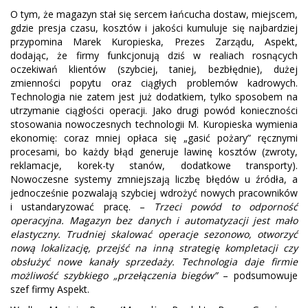
O tym, że magazyn stał się sercem łańcucha dostaw, miejscem,
gdzie presja czasu, kosztów i jakości kumuluje się najbardziej
przypomina Marek Kuropieska, Prezes Zarządu, Aspekt,
dodając, że firmy funkcjonują dziś w realiach rosnących
oczekiwań klientów (szybciej, taniej, bezbłędnie), dużej
zmienności popytu oraz ciągłych problemów kadrowych.
Technologia nie zatem jest już dodatkiem, tylko sposobem na
utrzymanie ciągłości operacji. Jako drugi powód konieczności
stosowania nowoczesnych technologii M. Kuropieska wymienia
ekonomię: coraz mniej opłaca się „gasić pożary” ręcznymi
procesami, bo każdy błąd generuje lawinę kosztów (zwroty,
reklamacje, korek-ty stanów, dodatkowe transporty).
Nowoczesne systemy zmniejszają liczbę błędów u źródła, a
jednocześnie pozwalają szybciej wdrożyć nowych pracowników
i ustandaryzować pracę. –
Trzeci powód to odporność
operacyjna. Magazyn bez danych i automatyzacji jest mało
elastyczny. Trudniej skalować operacje sezonowo, otworzyć
nową lokalizację, przejść na inną strategię kompletacji czy
obsłużyć nowe kanały sprzedaży. Technologia daje firmie
możliwość szybkiego „przełączenia biegów”
– podsumowuje
szef firmy Aspekt.