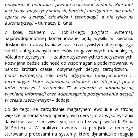
potwierdzać pobrania i płynnie realizować zadania. Kierunek
jest jasny: magazyny staną się bardziej inteligentne, ale nadal
oparte na synergii człowieka i technologii, a nie tylko na
automatyzacji
– tłumaczy B. Gnat.
Z kolei, zdaniem A. Bobińskiego (Logifact Systems),
najprawdopodobniej kontynuowane będą wysiłki w kierunku
doskonalenia zarządzania w czasie rzeczywistym obejmującego
całość zintegrowanych procesów magazynowych: manualnych,
półautomatycznych i zautomatyzowanych/zrobotyzowanych.
Rozwijana będzie zdolność do wspomagania podejmowania, w
bardzo krótkim czasie, optymalnych decyzji zarządczych. –
Coraz ważniejszą rolę będą odgrywały funkcjonalności i
technologie, które zapewniają zdolność do integracji pracy
ludzi, maszyn i systemów IT w oparciu o automatyczną
wymianę informacji oraz wspomaganie podejmowania decyzji
w czasie rzeczywistym
– dodaje.
Co do tego, że zarządzanie magazynem ewoluuje w stronę
większej automatyzacji operacyjnych decyzji oraz wykorzystania
danych w czasie rzeczywistym, nie ma też wątpliwości K. Skiba
(A1Sorter). – W praktyce oznacza to przejście z ręcznego
sterowania procesami na systemy, które dynamicznie reagują