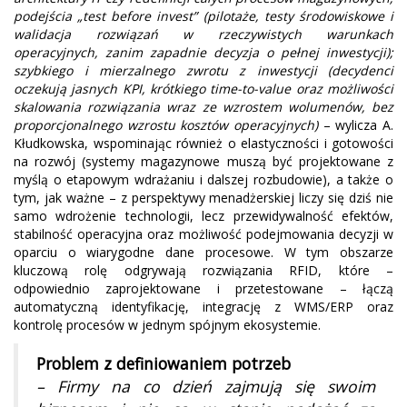
podejścia „test before invest” (pilotaże, testy środowiskowe i
walidacja rozwiązań w rzeczywistych warunkach
operacyjnych, zanim zapadnie decyzja o pełnej inwestycji);
szybkiego i mierzalnego zwrotu z inwestycji (decydenci
oczekują jasnych KPI, krótkiego time-to-value oraz możliwości
skalowania rozwiązania wraz ze wzrostem wolumenów, bez
proporcjonalnego wzrostu kosztów operacyjnych)
– wylicza A.
Kłudkowska, wspominając również o elastyczności i gotowości
na rozwój (systemy magazynowe muszą być projektowane z
myślą o etapowym wdrażaniu i dalszej rozbudowie), a także o
tym, jak ważne – z perspektywy menadżerskiej liczy się dziś nie
samo wdrożenie technologii, lecz przewidywalność efektów,
stabilność operacyjna oraz możliwość podejmowania decyzji w
oparciu o wiarygodne dane procesowe. W tym obszarze
kluczową rolę odgrywają rozwiązania RFID, które –
odpowiednio zaprojektowane i przetestowane – łączą
automatyczną identyfikację, integrację z WMS/ERP oraz
kontrolę procesów w jednym spójnym ekosystemie.
Problem z definiowaniem potrzeb
– Firmy na co dzień zajmują się swoim