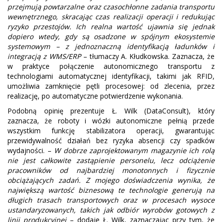
przejmują powtarzalne oraz czasochłonne zadania transportu
wewnętrznego, skracając czas realizacji operacji i redukując
ryzyko przestojów. Ich realna wartość ujawnia się jednak
dopiero wtedy, gdy są osadzone w spójnym ekosystemie
systemowym – z jednoznaczną identyfikacją ładunków i
integracją z WMS/ERP
– tłumaczy A. Kłudkowska. Zaznacza, że
w praktyce połączenie autonomicznego transportu z
technologiami automatycznej identyfikacji, takimi jak RFID,
umożliwia zamknięcie pętli procesowej: od zlecenia, przez
realizację, po automatyczne potwierdzenie wykonania.
Podobną opinię prezentuje Ł. Wilk (DataConsult), który
zaznacza, że roboty i wózki autonomiczne pełnią przede
wszystkim funkcję stabilizatora operacji, gwarantując
przewidywalność działań bez ryzyka absencji czy spadków
wydajności. –
W dobrze zaprojektowanym magazynie ich rolą
nie jest całkowite zastąpienie personelu, lecz odciążenie
pracowników od najbardziej monotonnych i fizycznie
obciążających zadań. Z mojego doświadczenia wynika, że
największą wartość biznesową te technologie generują na
długich trasach transportowych oraz w procesach wysoce
ustandaryzowanych, takich jak odbiór wyrobów gotowych z
linii produkcyjnej
– dodaje Ł. Wilk, zaznaczając przy tym, że