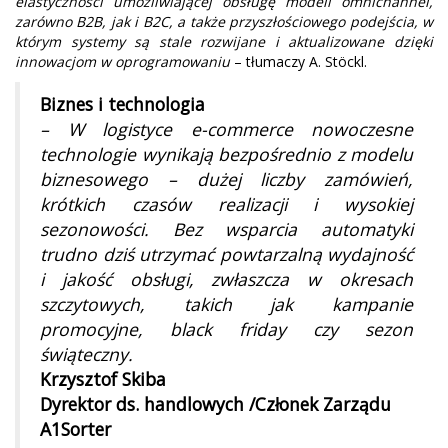
elastyczności umożliwiającej obsługę modeli omnichannel,
zarówno B2B, jak i B2C, a także przyszłościowego podejścia, w
którym systemy są stale rozwijane i aktualizowane dzięki
innowacjom w oprogramowaniu
– tłumaczy A. Stöckl.
Biznes i technologia
– W logistyce e-commerce nowoczesne
technologie wynikają bezpośrednio z modelu
biznesowego – dużej liczby zamówień,
krótkich czasów realizacji i wysokiej
sezonowości. Bez wsparcia automatyki
trudno dziś utrzymać powtarzalną wydajność
i jakość obsługi, zwłaszcza w okresach
szczytowych, takich jak kampanie
promocyjne, black friday czy sezon
świąteczny.
Krzysztof Skiba
Dyrektor ds. handlowych /Członek Zarządu
A1Sorter