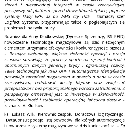
zleceń i niezawodnej integracji w czasie rzeczywistym,
począwszy od platform sprzedażowych/marketplace, poprzez
systemy klasy ERP, aż po WMS czy TMS
– tłumaczy szef
Logifact Systems, przypominając także o pogłębiających się
problemach na rynku pracy.
Również dla Anny Kłudkowskiej (Dyrektor Sprzedaży, ISS RFID)
nowoczesne technologie magazynowe są dziś niezbędnym
elementem utrzymania efektywności i konkurencyjności biznesu.
–
Rosnące wolumeny, większa złożoność operacji i presja
czasowa sprawiają, że procesy oparte na ręcznej kontroli i
opóźnionych danych generują błędy i ograniczają rozwój.
Takie technologie jak RFID UHF i automatyczna identyfikacja
pozwalają zarządzać magazynem w oparciu o dane w czasie
rzeczywistym, redukować koszty błędów oraz zwiększać
przepustowość bez proporcjonalnego wzrostu zatrudnienia. Z
perspektywy biznesowej jest to inwestycja w skalowalność,
przewidywalność i stabilność operacyjną łańcucha dostaw
–
zaznacza A. Kłudkows
ka. Łukasz Wilk, Kierownik zespołu Doradztwa logistycznego,
DataConsult podaje listę powodów dla których automatyzacja
i nowoczesne systemy magazynowe są dziś koniecznością. –
Są