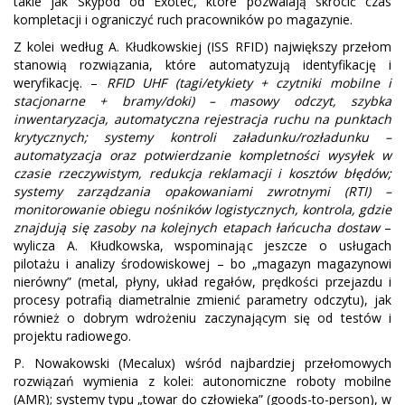
takie jak Skypod od Exotec, które pozwalają skrócić czas
kompletacji i ograniczyć ruch pracowników po magazynie.
Z kolei według A. Kłudkowskiej (ISS RFID) największy przełom
stanowią rozwiązania, które automatyzują identyfikację i
weryfikację. –
RFID UHF (tagi/etykiety + czytniki mobilne i
stacjonarne + bramy/doki) – masowy odczyt, szybka
inwentaryzacja, automatyczna rejestracja ruchu na punktach
krytycznych; systemy kontroli załadunku/rozładunku –
automatyzacja oraz potwierdzanie kompletności wysyłek w
czasie rzeczywistym, redukcja reklamacji i kosztów błędów;
systemy zarządzania opakowaniami zwrotnymi (RTI) –
monitorowanie obiegu nośników logistycznych, kontrola, gdzie
znajdują się zasoby na kolejnych etapach łańcucha dostaw
–
wylicza A. Kłudkowska, wspominając jeszcze o usługach
pilotażu i analizy środowiskowej – bo „magazyn magazynowi
nierówny” (metal, płyny, układ regałów, prędkości przejazdu i
procesy potrafią diametralnie zmienić parametry odczytu), jak
również o dobrym wdrożeniu zaczynającym się od testów i
projektu radiowego.
P. Nowakowski (Mecalux) wśród najbardziej przełomowych
rozwiązań wymienia z kolei: autonomiczne roboty mobilne
(AMR); systemy typu „towar do człowieka” (goods-to-person), w