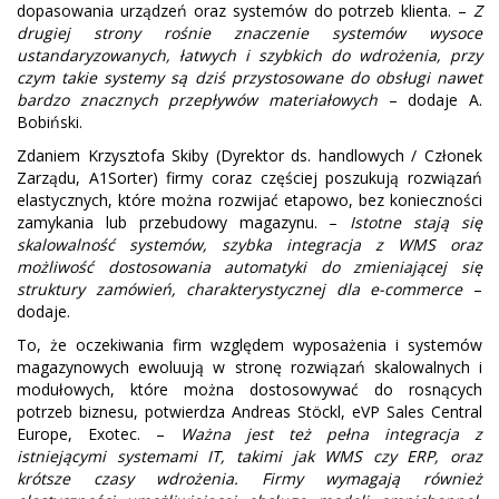
dopasowania urządzeń oraz systemów do potrzeb klienta. –
Z
drugiej strony rośnie znaczenie systemów wysoce
ustandaryzowanych, łatwych i szybkich do wdrożenia, przy
czym takie systemy są dziś przystosowane do obsługi nawet
bardzo znacznych przepływów materiałowych
– dodaje A.
Bobiński.
Zdaniem Krzysztofa Skiby (Dyrektor ds. handlowych / Członek
Zarządu, A1Sorter) firmy coraz częściej poszukują rozwiązań
elastycznych, które można rozwijać etapowo, bez konieczności
zamykania lub przebudowy magazynu. –
Istotne stają się
skalowalność systemów, szybka integracja z WMS oraz
możliwość dostosowania automatyki do zmieniającej się
struktury zamówień, charakterystycznej dla e-commerce
–
dodaje.
To, że oczekiwania firm względem wyposażenia i systemów
magazynowych ewoluują w stronę rozwiązań skalowalnych i
modułowych, które można dostosowywać do rosnących
potrzeb biznesu, potwierdza Andreas Stöckl, eVP Sales Central
Europe, Exotec. –
Ważna jest też pełna integracja z
istniejącymi systemami IT, takimi jak WMS czy ERP, oraz
krótsze czasy wdrożenia. Firmy wymagają również