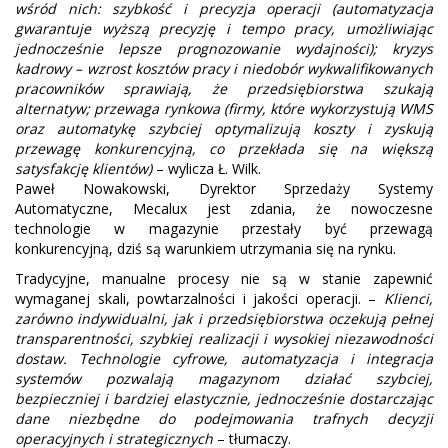
wśród nich: szybkość i precyzja operacji (automatyzacja
gwarantuje wyższą precyzję i tempo pracy, umożliwiając
jednocześnie lepsze prognozowanie wydajności); kryzys
kadrowy – wzrost kosztów pracy i niedobór wykwalifikowanych
pracowników sprawiają, że przedsiębiorstwa szukają
alternatyw; przewaga rynkowa (firmy, które wykorzystują WMS
oraz automatykę szybciej optymalizują koszty i zyskują
przewagę konkurencyjną, co przekłada się na większą
satysfakcję klientów)
– wylicza Ł. Wilk.
Paweł Nowakowski, Dyrektor Sprzedaży Systemy
Automatyczne, Mecalux jest zdania, że nowoczesne
technologie w magazynie przestały być przewagą
konkurencyjną, dziś są warunkiem utrzymania się na rynku.
Tradycyjne, manualne procesy nie są w stanie zapewnić
wymaganej skali, powtarzalności i jakości operacji. –
Klienci,
zarówno indywidualni, jak i przedsiębiorstwa oczekują pełnej
transparentności, szybkiej realizacji i wysokiej niezawodności
dostaw. Technologie cyfrowe, automatyzacja i integracja
systemów pozwalają magazynom działać szybciej,
bezpieczniej i bardziej elastycznie, jednocześnie dostarczając
dane niezbędne do podejmowania trafnych decyzji
operacyjnych i strategicznych
– tłumaczy.