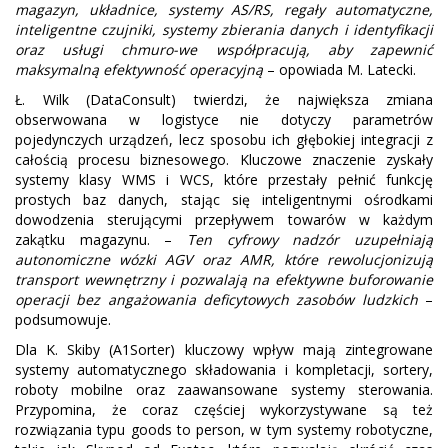
magazyn, układnice, systemy AS/RS, regały automatyczne,
inteligentne czujniki, systemy zbierania danych i identyfikacji
oraz usługi chmuro-we współpracują, aby zapewnić
maksymalną efektywność operacyjną
– opowiada M. Latecki.
Ł. Wilk (DataConsult) twierdzi, że największa zmiana
obserwowana w logistyce nie dotyczy parametrów
pojedynczych urządzeń, lecz sposobu ich głębokiej integracji z
całością procesu biznesowego. Kluczowe znaczenie zyskały
systemy klasy WMS i WCS, które przestały pełnić funkcję
prostych baz danych, stając się inteligentnymi ośrodkami
dowodzenia sterującymi przepływem towarów w każdym
zakątku magazynu. –
Ten cyfrowy nadzór uzupełniają
autonomiczne wózki AGV oraz AMR, które rewolucjonizują
transport wewnętrzny i pozwalają na efektywne buforowanie
operacji bez angażowania deficytowych zasobów ludzkich
–
podsumowuje.
Dla K. Skiby (A1Sorter) kluczowy wpływ mają zintegrowane
systemy automatycznego składowania i kompletacji, sortery,
roboty mobilne oraz zaawansowane systemy sterowania.
Przypomina, że coraz częściej wykorzystywane są też
rozwiązania typu goods to person, w tym systemy robotyczne,