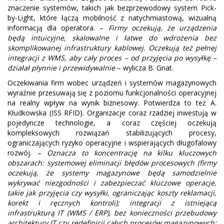
znaczenie systemów, takich jak bezprzewodowy system Pick-
by-Light, które łączą mobilność z natychmiastową, wizualną
informacją dla operatora. –
Firmy oczekują, że urządzenia
będą intuicyjne, skalowalne i łatwe do wdrożenia bez
skomplikowanej infrastruktury kablowej. Oczekują też pełnej
integracji z WMS, aby cały proces – od przyjęcia po wysyłkę –
działał płynnie i przewidywalnie
– wylicza B. Gnat.
Oczekiwania firm wobec urządzeń i systemów magazynowych
wyraźnie przesuwają się z poziomu funkcjonalności operacyjnej
na realny wpływ na wynik biznesowy. Potwierdza to też A.
Kłudkowska (ISS RFID). Organizacje coraz rzadziej inwestują w
pojedyncze technologie, a coraz częściej oczekują
kompleksowych rozwiązań stabilizujących procesy,
ograniczających ryzyko operacyjne i wspierających długofalowy
rozwój. –
Oznacza to koncentrację na kilku kluczowych
obszarach: systemowej eliminacji błędów procesowych (firmy
oczekują, że systemy magazynowe będą samodzielnie
wykrywać niezgodności i zabezpieczać kluczowe operacje,
takie jak przyjęcia czy wysyłki, ograniczając koszty reklamacji,
korekt i ręcznych kontroli); integracji z istniejącą
infrastrukturą IT (WMS / ERP), bez konieczności przebudowy
architektury IT czy redefinicji całych procesów magazynowych;