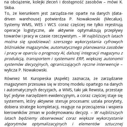
na obciążenie, kolejki zleceń i dostępność zasobów – mówi K.
Skiba.
To, że kierunkiem jest zarządza-nie oparte na danych (data-
driven warehouse) potwierdza P. Nowakowski (Mecalux).
Systemy WMS, WES i WCS coraz częściej nie tylko rejestrują
operacje logistyczne, ale aktywnie optymalizują przepływy
towarów i pracy w czasie rzeczywistym. –
W najbliższych latach
można się spodziewać: szerszego wykorzystania cyfrowych
bliźniaków magazynów, automatycznego planowania zasobów
i pracy w oparciu o prognozy AI, dalszej integracji magazynu z
produkcją, transportem i systemami ERP, większej autonomii
systemów decyzyjnych, ograniczających ręczne interwencje
–
wylicza P. Nowakowski.
Również M. Kuropieska (Aspekt) zaznacza, że zarządzanie
magazynem przesuwa się w stronę modelu opartego na danych
i automatycznych decyzjach, a WMS, taki jak Rewista, przestaje
być jedynie narzędziem ewidencyjnym, a coraz częściej staje się
systemem, który aktywnie steruje procesami: ustala priorytety,
dobiera strategie kompletacji, reaguje na przeciążenia i wspiera
kierowników zmian w podejmowaniu decyzji. –
W najbliższych
latach będziemy obserwować coraz większe wykorzystanie
algorytmów optymalizacyjnych i elementów sztucznej