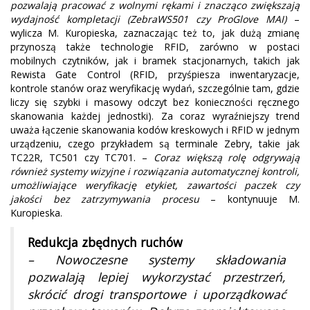
pozwalają pracować z wolnymi rękami i znacząco zwiększają
wydajność kompletacji (ZebraWS501 czy ProGlove MAI)
–
wylicza M. Kuropieska, zaznaczając też to, jak dużą zmianę
przynoszą także technologie RFID, zarówno w postaci
mobilnych czytników, jak i bramek stacjonarnych, takich jak
Rewista Gate Control (RFID, przyśpiesza inwentaryzacje,
kontrole stanów oraz weryfikację wydań, szczególnie tam, gdzie
liczy się szybki i masowy odczyt bez konieczności ręcznego
skanowania każdej jednostki). Za coraz wyraźniejszy trend
uważa łączenie skanowania kodów kreskowych i RFID w jednym
urządzeniu, czego przykładem są terminale Zebry, takie jak
TC22R, TC501 czy TC701. –
Coraz większą rolę odgrywają
również systemy wizyjne i rozwiązania automatycznej kontroli,
umożliwiające weryfikację etykiet, zawartości paczek czy
jakości bez zatrzymywania procesu
– kontynuuje M.
Kuropieska.
Redukcja zbędnych ruchów
– Nowoczesne systemy składowania
pozwalają lepiej wykorzystać przestrzeń,
skrócić drogi transportowe i uporządkować