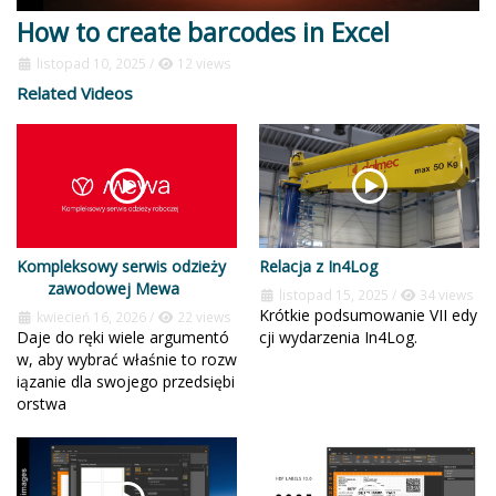
How to create barcodes in Excel
listopad 10, 2025
/
12 views
Related Videos
Kompleksowy serwis odzieży
Relacja z In4Log
zawodowej Mewa
listopad 15, 2025
/
34 views
Krótkie podsumowanie VII edy
kwiecień 16, 2026
/
22 views
Daje do ręki wiele argumentó
cji wydarzenia In4Log.
w, aby wybrać właśnie to rozw
iązanie dla swojego przedsiębi
orstwa